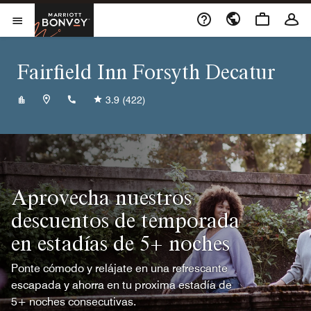
Skip to Content
Marriott Bonvoy
Abrir el menú
Fairfield Inn Forsyth Decatur
+12178753337
3.9
(422)
Aprovecha nuestros
descuentos de temporada
en estadías de 5+ noches
Ponte cómodo y relájate en una refrescante
escapada y ahorra en tu proxima estadía de
5+ noches consecutivas.