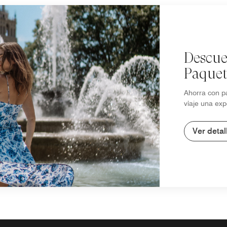
Descue
Paquet
Ahorra con p
viaje una exp
Ver detal