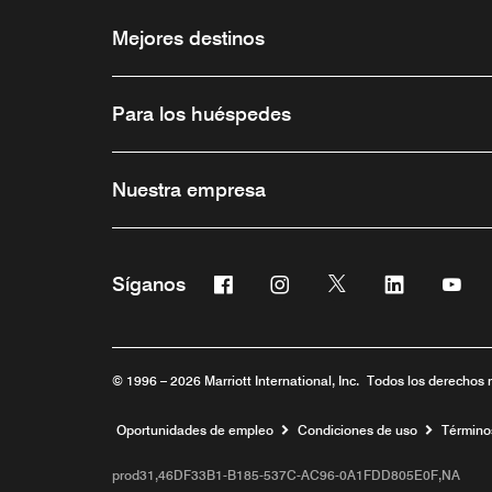
Mejores destinos
Para los huéspedes
Nuestra empresa
Facebook
Instagram
Twitter
Linkedin
You
Síganos
Abre una ventana nueva
Abre una ventana nueva
Abre una ventana 
Abre una ve
Abre
© 1996 – 2026 Marriott International, Inc. Todos los derechos 
Abre una ventana nueva
Oportunidades de empleo
Condiciones de uso
Término
prod31,46DF33B1-B185-537C-AC96-0A1FDD805E0F,NA