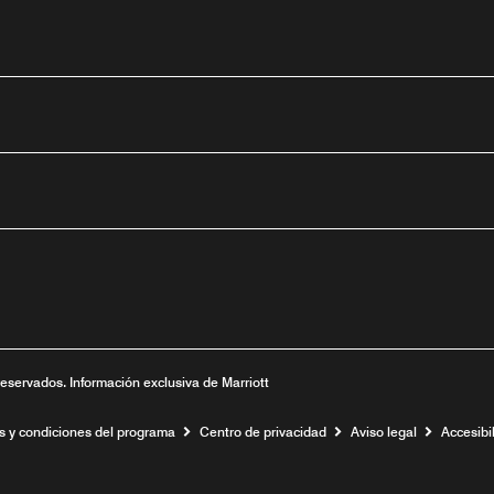
tube
nueva
ntana nueva
 una ventana nueva
reservados. Información exclusiva de Marriott
s y condiciones del programa
Centro de privacidad
Aviso legal
Accesibil