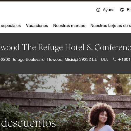
Ayuda
E
voy
 especiales
Vacaciones
Nuestras marcas
Nuestras tarjetas de c
owood The Refuge Hotel & Conferenc
2200 Refuge Boulevard, Flowood, Misisipi 39232 EE. UU.
+1601
 descuentos