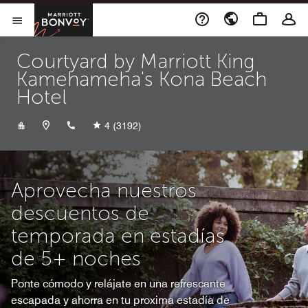
Skip to Content
Marriott Bonvoy
Abrir el menú
Courtyard by Marriott King
Kamehameha's Kona Beach
Hotel
+18083292911
4
(3192)
Aprovecha nuestros
descuentos de
temporada en estadías
de 5+ noches
Ponte cómodo y relájate en una refrescante
escapada y ahorra en tu proxima estadía de