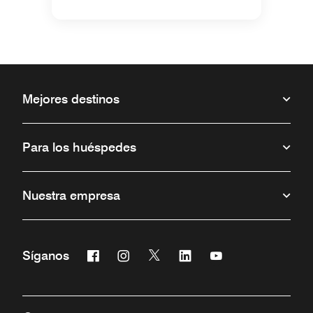
Mejores destinos
Para los huéspedes
Nuestra empresa
Facebook
Instagram
Twitter
Linkedin
Youtube
Síganos
Abre una ventana nueva
Abre una ventana nueva
Abre una ventana nueva
Abre una ventana nueva
Abre una ventana 