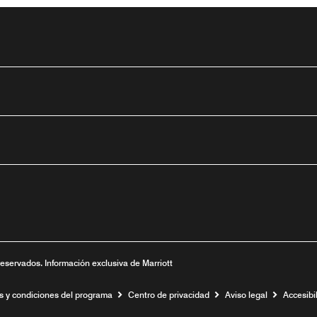
tube
ueva
ntana nueva
 una ventana nueva
reservados. Información exclusiva de Marriott
s y condiciones del programa
Centro de privacidad
Aviso legal
Accesibil