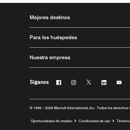
Mejores destinos
Para los huéspedes
Nuestra empresa
Facebook
Instagram
Twitter
Linkedin
You
Síganos
Abre una ventana nueva
Abre una ventana nueva
Abre una ventana n
Abre una ve
Abre
© 1996 – 2026 Marriott International, Inc. Todos los derechos 
Abre una ventana nueva
Oportunidades de empleo
Condiciones de uso
Término