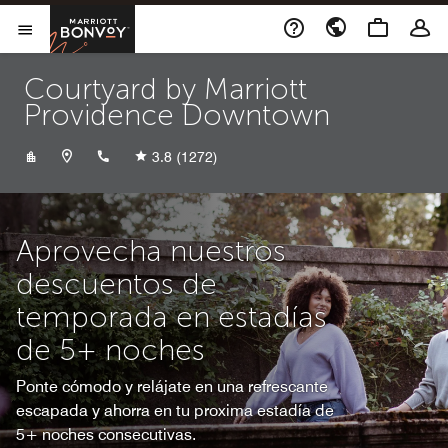
Skip to Content
Marriott Bonvoy
Abrir el menú
Courtyard by Marriott
Providence Downtown
+14012721191
3.8
(1272)
Aprovecha nuestros
descuentos de
temporada en estadías
de 5+ noches
Ponte cómodo y relájate en una refrescante
escapada y ahorra en tu proxima estadía de
5+ noches consecutivas.