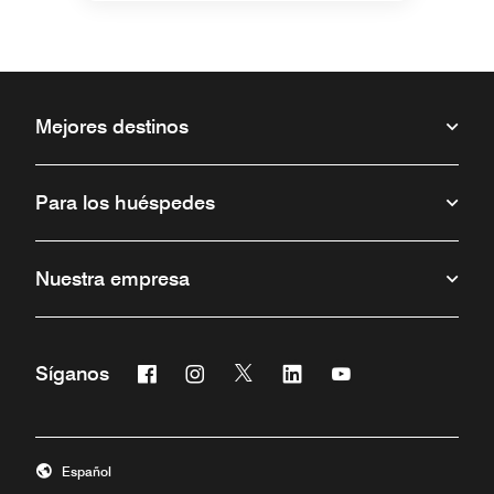
Mejores destinos
Para los huéspedes
Nuestra empresa
Facebook
Instagram
Twitter
Linkedin
Youtube
Síganos
Abre una ventana nueva
Abre una ventana nueva
Abre una ventana nueva
Abre una ventana nueva
Abre una ventana 
Español