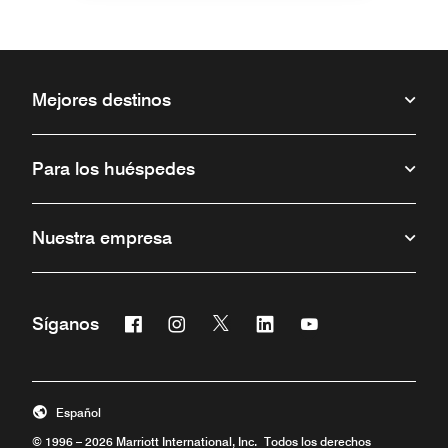
Mejores destinos
Para los huéspedes
Nuestra empresa
Facebook
Instagram
Twitter
Linkedin
Youtube
Síganos
Abre una ventana nueva
Abre una ventana nueva
Abre una ventana nueva
Abre una ventana nueva
Abre una ventana 
Español
© 1996 – 2026 Marriott International, Inc. Todos los derechos