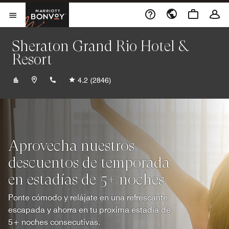
Skip to Content
Marriott Bonvoy
Abrir el menú
Sheraton Grand Rio Hotel &
Resort
+552122741122
4.2
(2846)
Aprovecha nuestros
descuentos de temporada
en estadías de 5+ noches
Ponte cómodo y relájate en una refrescante
escapada y ahorra en tu proxima estadía de
5+ noches consecutivas.