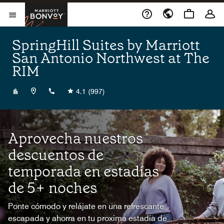
Skip to Content
Marriott Bonvoy
Abrir el menú
SpringHill Suites by Marriott
San Antonio Northwest at The
RIM
+12105432000
4.1
(997)
Aprovecha nuestros
descuentos de
temporada en estadías
de 5+ noches
Ponte cómodo y relájate en una refrescante
escapada y ahorra en tu proxima estadía de