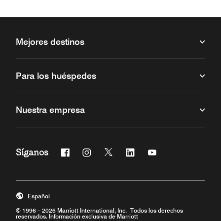
Mejores destinos
Para los huéspedes
Nuestra empresa
Síganos
Facebook
Instagram
Twitter
Linkedin
Youtube
Abre una ventana nueva
Abre una ventana nueva
Abre una ventana nueva
Abre una ventana nueva
Abre una ventana 
Español
© 1996 – 2026 Marriott International, Inc. Todos los derechos
reservados. Información exclusiva de Marriott