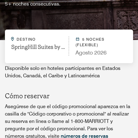
5+ noches consecutivas.
DESTINO
5 NOCHES
(FLEXIBLE)
SpringHill Suites by Marriott San Antonio Northwe
Agosto 2026
Disponible solo en hoteles participantes en Estados
Unidos, Canadá, el Caribe y Latinoamérica
Cómo reservar
Asegúrese de que el código promocional aparezca en la
casilla de "Código corporativo o promocional" al realizar
su reserva en línea o llame al 1-800-MARRIOTT y
pregunte por el código promocional. Para ver los
números gratuitos, visite
números de reservas