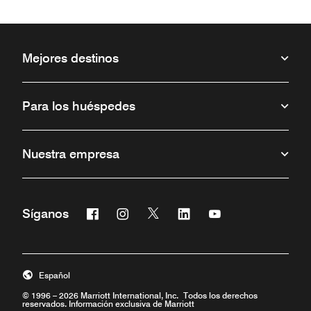
Mejores destinos
Para los huéspedes
Nuestra empresa
Facebook
Instagram
Twitter
Linkedin
Youtube
Síganos
Abre una ventana nueva
Abre una ventana nueva
Abre una ventana nueva
Abre una ventana nueva
Abre una ventana 
Español
© 1996 – 2026 Marriott International, Inc. Todos los derechos
reservados. Información exclusiva de Marriott