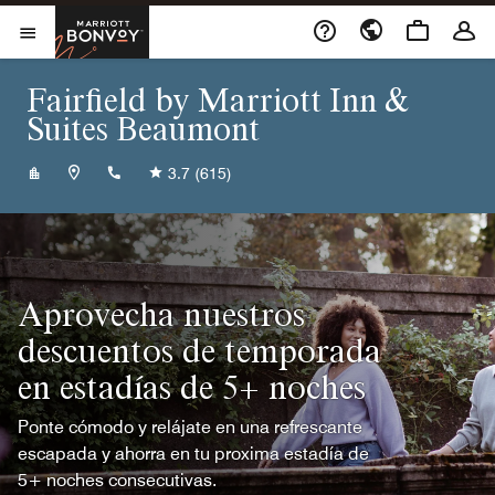
Skip to Content
Marriott Bonvoy
Abrir el menú
Fairfield by Marriott Inn &
Suites Beaumont
+14098405751
3.7
(615)
Aprovecha nuestros
descuentos de temporada
en estadías de 5+ noches
Ponte cómodo y relájate en una refrescante
escapada y ahorra en tu proxima estadía de
5+ noches consecutivas.