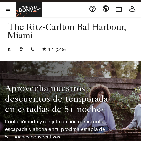
Skip to Content
Marriott Bonvoy
Abrir el menú
The Ritz-Carlton Bal Harbour,
Miami
+13054555400
4.1
(549)
Aprovecha nuestros
descuentos de temporada
en estadías de 5+ noches
Ponte cómodo y relájate en una refrescante
escapada y ahorra en tu proxima estadía de
5+ noches consecutivas.