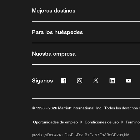
Mejores destinos
Para los huéspedes
Nuestra empresa
Facebook
Instagram
Twitter
Linkedin
You
Síganos
Abre una ventana nueva
Abre una ventana nueva
Abre una ventana 
Abre una ve
Abre
© 1996 – 2026 Marriott International, Inc. Todos los derechos 
Abre una ventana nueva
Oportunidades de empleo
Condiciones de uso
Término
prod31,9D264241-F36E-5F23-B1F7-97E9AB2CE209,NA