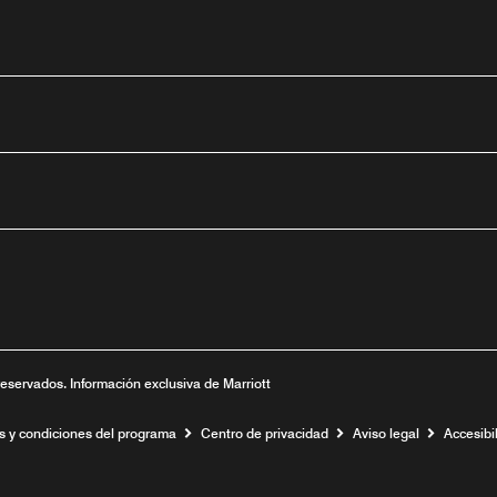
tube
nueva
ntana nueva
 una ventana nueva
reservados. Información exclusiva de Marriott
s y condiciones del programa
Centro de privacidad
Aviso legal
Accesibil