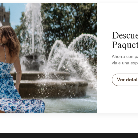
Descue
Paque
Ahorra con p
viaje una exp
Ver detal