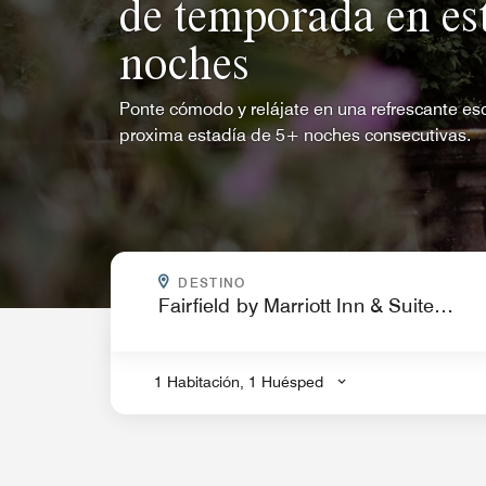
de temporada en es
noches
Ponte cómodo y relájate en una refrescante es
proxima estadía de 5+ noches consecutivas.
¿A DÓNDE VAS?
DESTINO
.
1 Habitación, 1 Huésped