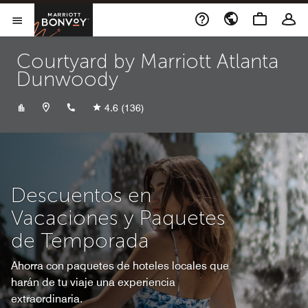
Skip to Content
Marriott Bonvoy
Abrir el menú
Courtyard by Marriott Atlanta
Dunwoody
+17705104090
4.6
(136)
Descuentos en
Vacaciones y Paquetes
de Temporada
Ahorra con paquetes de hoteles locales que
harán de tu viaje una experiencia
extraordinaria.