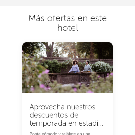
Más ofertas en este
hotel
Aprovecha nuestros
descuentos de
temporada en estadías
de 5+ noches
Ponte cómodo y relájate en una