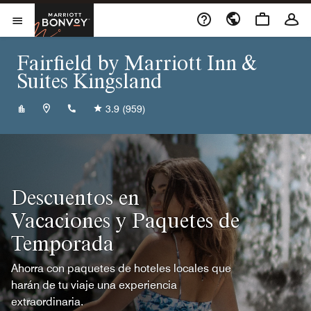
Skip to Content
Marriott Bonvoy
Abrir el menú
Fairfield by Marriott Inn &
Suites Kingsland
+19125761010
3.9
(959)
Descuentos en
Vacaciones y Paquetes de
Temporada
Ahorra con paquetes de hoteles locales que
harán de tu viaje una experiencia
extraordinaria.