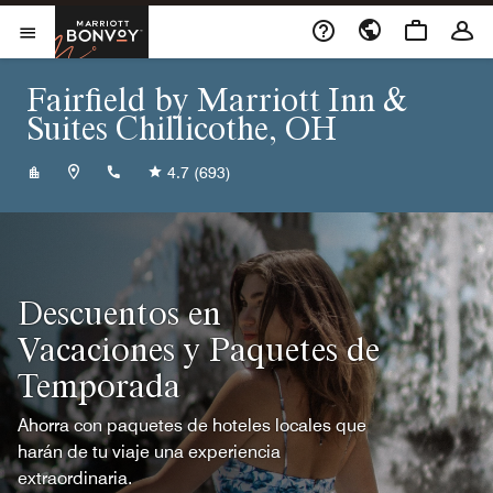
Skip to Content
Marriott Bonvoy
Abrir el menú
Fairfield by Marriott Inn &
Suites Chillicothe, OH
+17407719090
4.7
(693)
Descuentos en
Vacaciones y Paquetes de
Temporada
Ahorra con paquetes de hoteles locales que
harán de tu viaje una experiencia
extraordinaria.