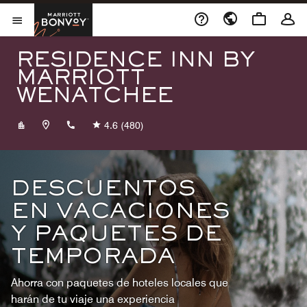
Skip to Content
Marriott Bonvoy
Abrir el menú
RESIDENCE INN BY
MARRIOTT
WENATCHEE
+15094703091
4.6
(480)
DESCUENTOS
EN VACACIONES
Y PAQUETES DE
TEMPORADA
Ahorra con paquetes de hoteles locales que
harán de tu viaje una experiencia