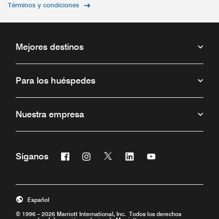
Términos y condiciones
Mejores destinos
Para los huéspedes
Nuestra empresa
Facebook
Instagram
Twitter
Linkedin
Youtube
Síganos
Abre una ventana nueva
Abre una ventana nueva
Abre una ventana nueva
Abre una ventana nueva
Abre una ventana 
Español
© 1996 – 2026 Marriott International, Inc. Todos los derechos