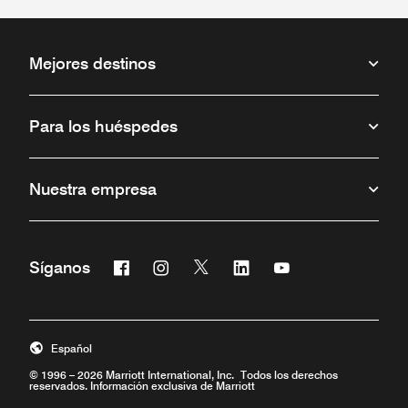
Mejores destinos
Para los huéspedes
Nuestra empresa
Facebook
Instagram
Twitter
Linkedin
Youtube
Síganos
Abre una ventana nueva
Abre una ventana nueva
Abre una ventana nueva
Abre una ventana nueva
Abre una ventana 
Español
© 1996 – 2026 Marriott International, Inc. Todos los derechos
reservados. Información exclusiva de Marriott