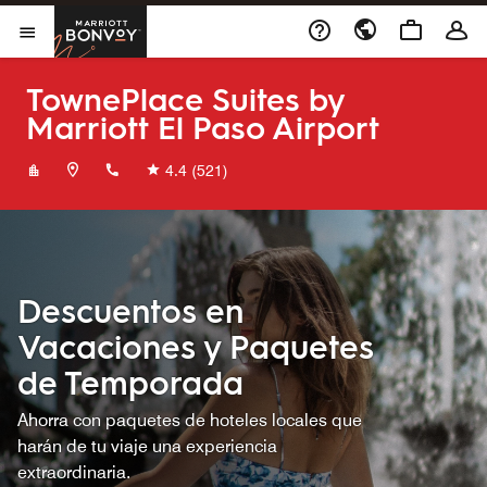
Skip to Content
Marriott Bonvoy
Abrir el menú
TownePlace Suites by
Marriott El Paso Airport
+19154936781
4.4
(521)
Descuentos en
Vacaciones y Paquetes
de Temporada
Ahorra con paquetes de hoteles locales que
harán de tu viaje una experiencia
extraordinaria.