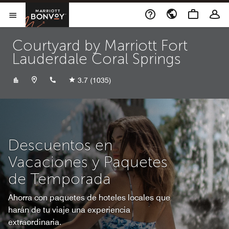
Skip to Content
Marriott Bonvoy
Abrir el menú
Courtyard by Marriott Fort
Lauderdale Coral Springs
+19542271300
3.7
(1035)
Descuentos en
Vacaciones y Paquetes
de Temporada
Ahorra con paquetes de hoteles locales que
harán de tu viaje una experiencia
extraordinaria.