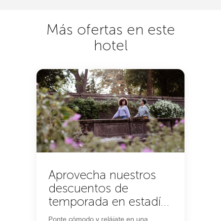
Más ofertas en este
hotel
Aprovecha nuestros
descuentos de
temporada en estadías
de 5+ noches
Ponte cómodo y relájate en una