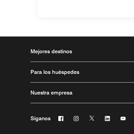
Mejores destinos
Para los huéspedes
Nuestra empresa
Facebook
Instagram
Twitter
Linkedin
You
Síganos
Abre una ventana nueva
Abre una ventana nueva
Abre una ventana 
Abre una ve
Abre