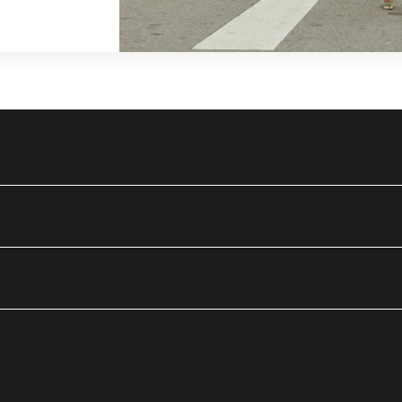
tube
nueva
ntana nueva
 una ventana nueva