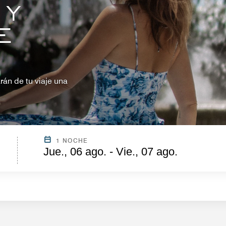
 Y
E
rán de tu viaje una
1 NOCHE
Jue., 06 ago. - Vie., 07 ago.