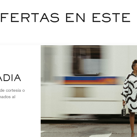
FERTAS EN ESTE
ADÍA
de cortesía o
nados al