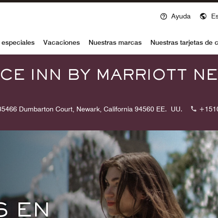
Ayuda
E
voy
 especiales
Vacaciones
Nuestras marcas
Nuestras tarjetas de c
CE INN BY MARRIOTT N
35466 Dumbarton Court, Newark, California 94560 EE. UU.
+151
S EN