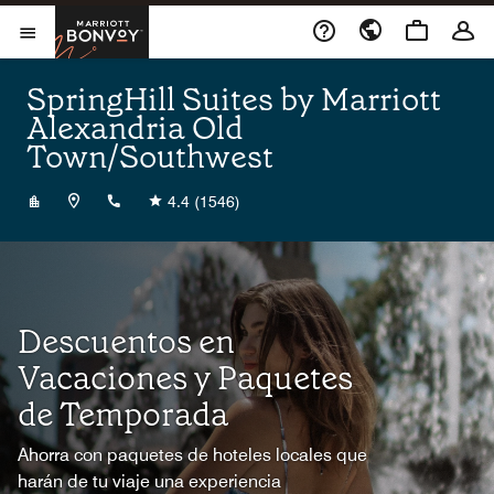
Skip to Content
Marriott Bonvoy
Abrir el menú
SpringHill Suites by Marriott
Alexandria Old
Town/Southwest
+17033170013
4.4
(1546)
Descuentos en
Vacaciones y Paquetes
de Temporada
Ahorra con paquetes de hoteles locales que
harán de tu viaje una experiencia