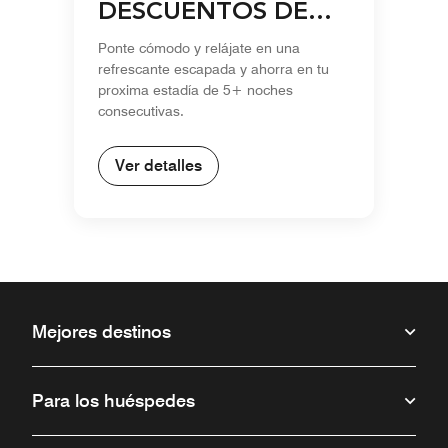
DESCUENTOS DE
TEMPORADA EN
Ponte cómodo y relájate en una
ESTADÍAS DE 5+
refrescante escapada y ahorra en tu
NOCHES
proxima estadía de 5+ noches
consecutivas.
Ver detalles
Mejores destinos
Para los huéspedes