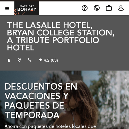
Skip to Content
Marriott Bonvoy
Abrir el menú
THE LASALLE HOTEL,
BRYAN COLLEGE STATION,
A TRIBUTE PORTFOLIO
HOTEL
+19798222000
4.2
(83)
DESCUENTOS EN
VACACIONES Y
PAQUETES DE
TEMPORADA
Ahorra con paquetes de hoteles locales que