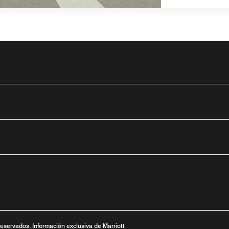
tube
nueva
ntana nueva
 una ventana nueva
reservados. Información exclusiva de Marriott