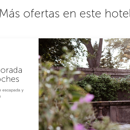
Más ofertas en este hote
porada
oches
te escapada y
s