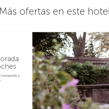
Más ofertas en este hote
porada
oches
te escapada y
s