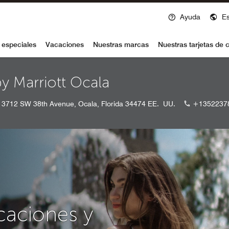
Ayuda
E
voy
 especiales
Vacaciones
Nuestras marcas
Nuestras tarjetas de c
y Marriott Ocala
3712 SW 38th Avenue, Ocala, Florida 34474 EE. UU.
+1352237
caciones y