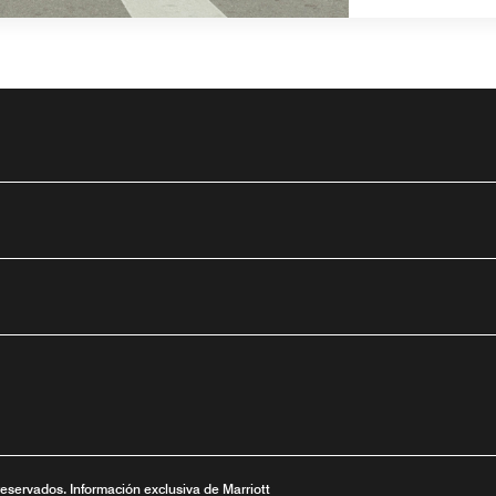
tube
nueva
ntana nueva
 una ventana nueva
reservados. Información exclusiva de Marriott