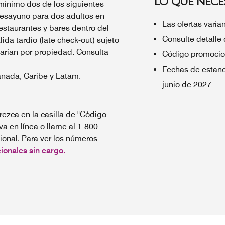
LO QUE NECES
mínimo dos de los siguientes
 desayuno para dos adultos en
Las ofertas varía
estaurantes y bares dentro del
Consulte detalle 
lida tardío (late check-out) sujeto
varían por propiedad. Consulta
Código promocio
Fechas de estanc
anada, Caribe y Latam.
junio de 2027
ezca en la casilla de "Código
va en línea o llame al 1-800-
onal. Para ver los números
ionales sin cargo.