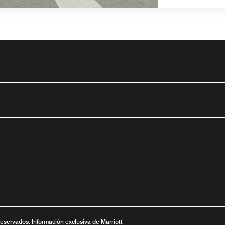
tube
nueva
ntana nueva
 una ventana nueva
reservados. Información exclusiva de Marriott