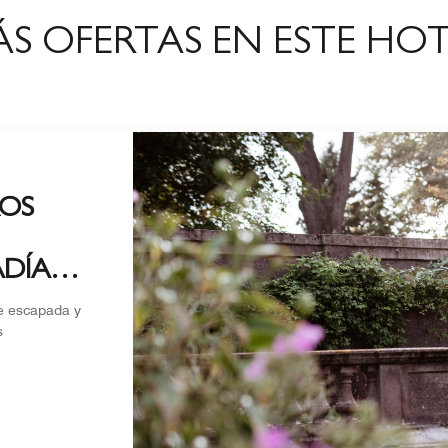
S OFERTAS EN ESTE HO
OS
DÍAS
te escapada y
s