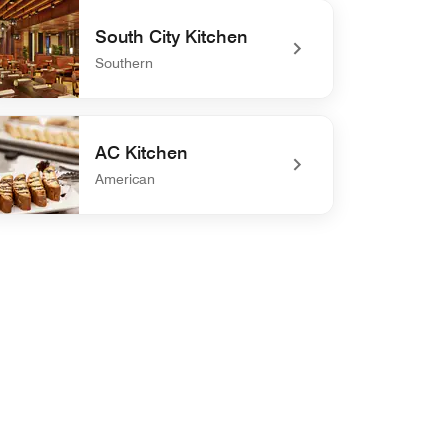
defined Exchange 475 Restaurant
South City Kitchen
Southern
efined South City Kitchen
AC Kitchen
American
defined AC Kitchen