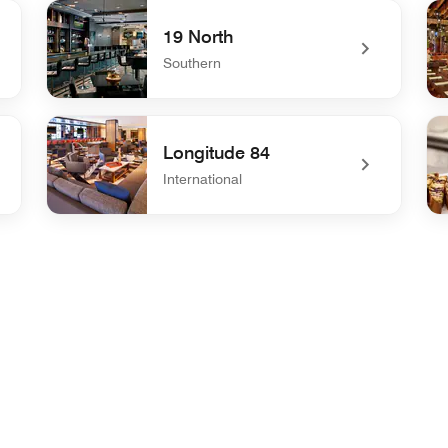
undefined Overstory Rooftop Bar
un
19 North
Southern
undefined 19 North
und
Longitude 84
International
undefined Longitude 84
un