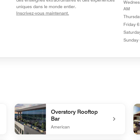
Wednes
uniques dans le monde entier.
AM
opens in new window
Inscrivez-vous maintenant.
Thursda
Friday
6
Saturda
Sunday
Overstory Rooftop
Bar
American