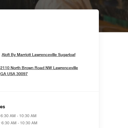
Opens In New Window
Aloft By Marriott Lawrenceville Sugarloaf
2110 North Brown Road NW
Lawrenceville
Opens In New Window
GA
USA
30097
es
6:30 AM - 10:30 AM
y
6:30 AM - 10:30 AM