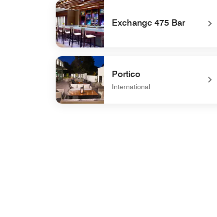
undefined SweetSong Kitchen & Bar
Exchange 475 Bar
undefined Exchange 475 Bar
Portico
International
undefined Portico