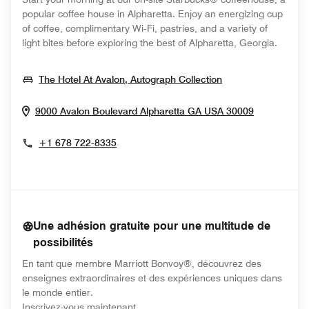
popular coffee house in Alpharetta. Enjoy an energizing cup
of coffee, complimentary Wi‑Fi, pastries, and a variety of
light bites before exploring the best of Alpharetta, Georgia.
Opens In New W
The Hotel At Avalon, Autograph Collection
Opens In 
9000 Avalon Boulevard
Alpharetta
GA
USA
30009
+1 678 722-8335
Une adhésion gratuite pour une multitude de
possibilités
En tant que membre Marriott Bonvoy®, découvrez des
enseignes extraordinaires et des expériences uniques dans
le monde entier.
opens in new window
Inscrivez-vous maintenant.