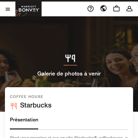
Skip to Content
Marriott Bonvoy
Ouvrir le menu
Galerie de photos à venir
COFFEE HOUSE
Starbucks
Présentation
Start your morning at our on-site Starbucks® coffeehouse, a