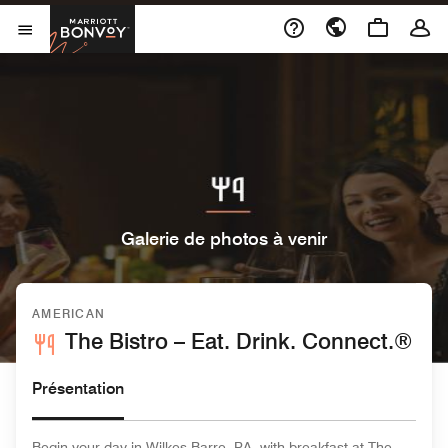
Skip to Content
Marriott Bonvoy
Ouvrir le menu
Galerie de photos à venir
AMERICAN
The Bistro – Eat. Drink. Connect.®
Présentation
Begin your day in Wilkes-Barre, PA, with breakfast at The