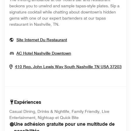
beckons you to unwind and sample tapas-style plates. Sip a
signature cocktail while chatting about downtown's hidden
gems with one of our expert bartenders at our tapas
restaurant in Nashville, TN​.
Opens In New Window
Site Internet Du Restaurant
Opens In New Window
AC Hotel Nashville Downtown
Ope
410 Rep. John Lewis Way South
Nashville
TN
USA
37203
Expériences
Casual Dining, Drinks & Nightlife, Family Friendly, Live
Entertainment, Nightcap et Quick Bite
Une adhésion gratuite pour une multitude de