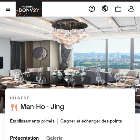
Skip to Content
Marriott Bonvoy
Ouvrir le menu
CHINESE
Man Ho · Jing
Établissements primés
Gagner et échanger des points
Présentation
Galerie