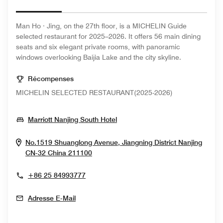
Man Ho · Jing, on the 27th floor, is a MICHELIN Guide
selected restaurant for 2025–2026. It offers 56 main dining
seats and six elegant private rooms, with panoramic
windows overlooking Baijia Lake and the city skyline.
Récompenses
MICHELIN SELECTED RESTAURANT(2025-2026)
Opens In New Window
Marriott Nanjing South Hotel
No.1519 Shuanglong Avenue, Jiangning District
Nanjing
Opens In New Window
CN-32
China
211100
+86 25 84993777
Adresse E-Mail