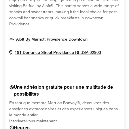
visiting Re:fuel by Aloft®. This pantry serves a wide range of
snacks and sweet treats, making it the ideal choice for post-
cocktail bar snacks or quick breakfasts in downtown
Providence.
Opens In New Win
Aloft By Marriott Providence Downtown
Opens In Ne
191 Dorrance Street
Providence
RI
USA
02903
Une adhésion gratuite pour une multitude de
possibilités
En tant que membre Marriott Bonvoy®, découvrez des
enseignes extraordinaires et des expériences uniques dans
le monde entier.
opens in new window
Inscrivez-vous maintenant.
Heures