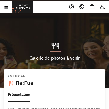
Skip to Content
Marriott Bonvoy
Ouvrir le menu
Galerie de photos à venir
AMERICAN
Re:Fuel
Présentation
Enjoy an array of tempting, grab-and-go restaurant items by