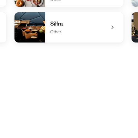
undefined Breakfast at Tides Restaurant
un
Silfra
Other
undefined Silfra
und