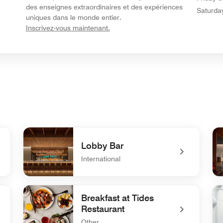
des enseignes extraordinaires et des expériences
Saturda
uniques dans le monde entier.
opens in new window
Inscrivez-vous maintenant.
Lobby Bar
International
undefined Lobby Bar
und
Breakfast at Tides
Restaurant
Other