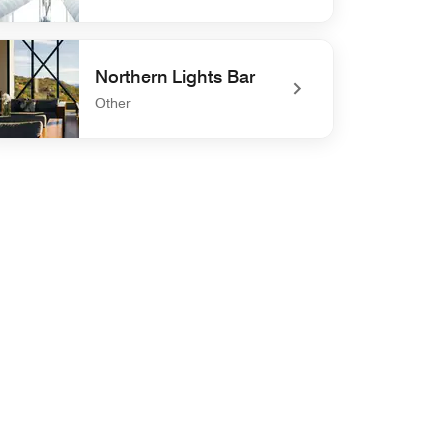
defined Kastrup
Northern Lights Bar
Other
efined Northern Lights Bar