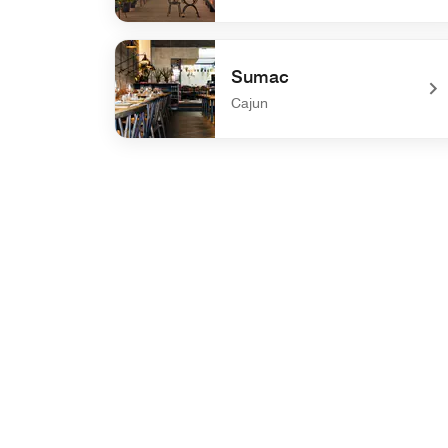
undefined The ROOF
Sumac
Cajun
undefined Sumac