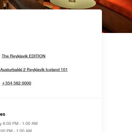
Opens In New Window
The Reykjavik EDITION
Opens In New Window
Austurbakki 2
Reykjavik
Iceland
101
+354 582 0000
es
y
6:00 PM - 1:00 AM
:00 PM - 1:00 AM