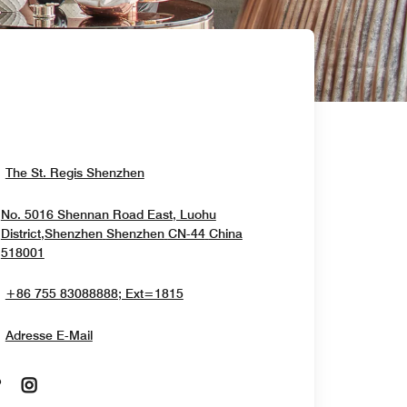
Opens In New Window
The St. Regis Shenzhen
No. 5016 Shennan Road East, Luohu
District,Shenzhen
Shenzhen
CN-44
China
Opens In New Window
518001
+86 755 83088888; Ext=1815
Adresse E-Mail
Opens In New Window
Opens In New Window