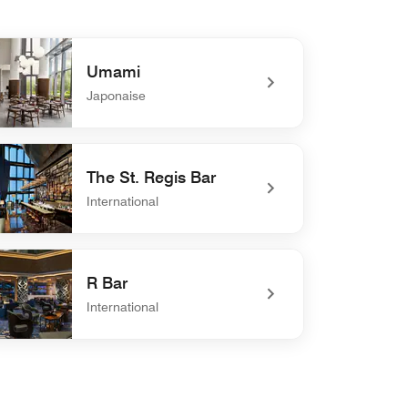
Umami
Japonaise
defined Umami
The St. Regis Bar
International
efined The St. Regis Bar
R Bar
International
defined R Bar