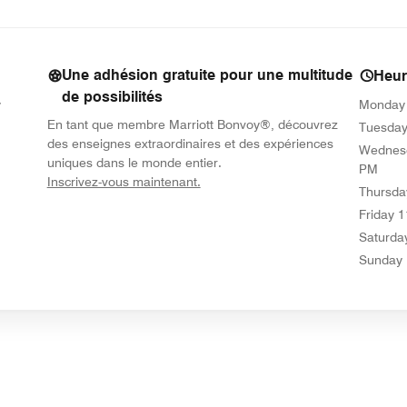
Une adhésion gratuite pour une multitude
Heur
de possibilités
y
Monday
En tant que membre Marriott Bonvoy®, découvrez
Tuesda
des enseignes extraordinaires et des expériences
Wednes
uniques dans le monde entier.
PM
opens in new window
Inscrivez-vous maintenant.
Thursda
Friday
1
Saturda
Sunday