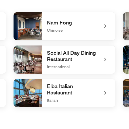
Nam Fong
Chinoise
undefined Nam Fong
un
Social All Day Dining
Restaurant
International
undefined Social All Day Dining Restaurant
und
Elba Italian
Restaurant
Italian
undefined Elba Italian Restaurant
un