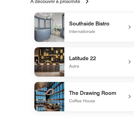
À découvrir à proximité
Southside Bistro
Internationale
undefined Southside Bistro
Latitude 22
Autre
undefined Latitude 22
The Drawing Room
Coffee House
undefined The Drawing Room