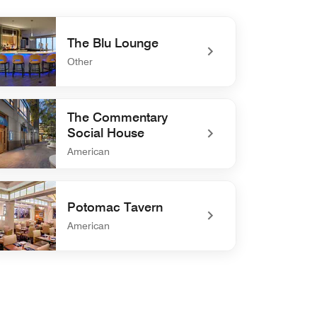
The Blu Lounge
Other
defined The Blu Lounge
The Commentary
Social House
American
defined The Commentary Social House
Potomac Tavern
American
defined Potomac Tavern