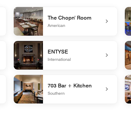
The Chopn' Room
American
undefined The Chopn' Room
un
ENTYSE
International
undefined ENTYSE
un
703 Bar + Kitchen
Southern
undefined 703 Bar + Kitchen
un