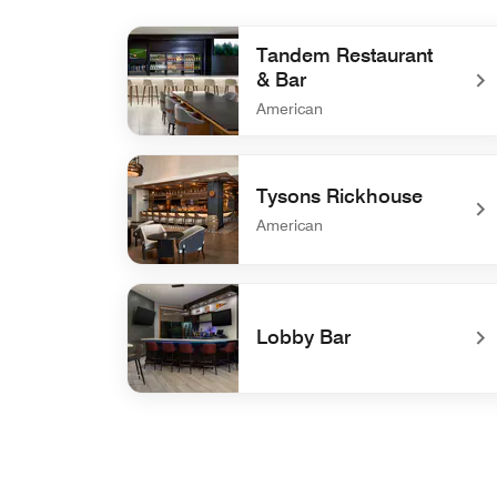
Tandem Restaurant
& Bar
American
undefined Tandem Restaurant & Bar
Tysons Rickhouse
American
undefined Tysons Rickhouse
Lobby Bar
undefined Lobby Bar