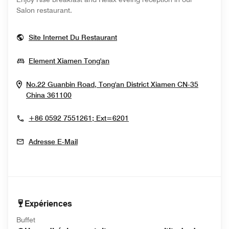
Salon restaurant.
Opens In New Window
Site Internet Du Restaurant
Opens In New Window
Element Xiamen Tong'an
No.22 Guanbin Road, Tong'an District
Xiamen
CN-35
Opens In New Window
China
361100
+86 0592 7551261; Ext=6201
Adresse E-Mail
Expériences
Buffet