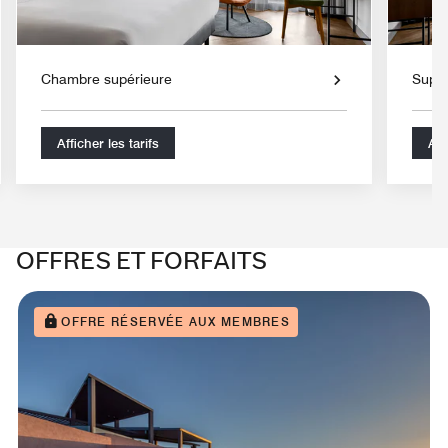
Chambre supérieure
Supér
Afficher les tarifs
Aff
OFFRES ET FORFAITS
OFFRE RÉSERVÉE AUX MEMBRES