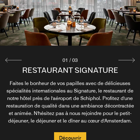
01
/
03
BREAKFAST RESTAURANT
RESTAURANT SIGNATURE
BAR XPLORE
SIGNATURE
Faites le bonheur de vos papilles avec de délicieuses
Détendez-vous avant ou après votre vol à l'aéroport
spécialités internationales au Signature, le restaurant de
international de Schiphol avec nos cocktails maison,
Commencez votre journée de la meilleure façon avec
notre hôtel près de l'aéroport de Schiphol. Profitez d'une
créés de main de maître par nos propres mixologues.
notre restaurant à Schiphol ! Savourez votre petit-
restauration de qualité dans une ambiance décontractée
Accompagnez-les de l'un de nos plats américano-
déjeuner au Signature, notre restaurant à l'ambiance à la
et animée. N'hésitez pas à nous rejoindre pour le petit-
européens et vous ne pourrez que passer un bon
fois décontractée et animée.
déjeuner, le déjeuner et le dîner au cœur d'Amsterdam.
moment.
Découvrir
Découvrir
Découvrir