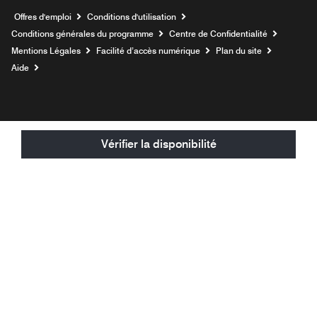
Ouvre une nouvelle fenêtre
Offres d'emploi
Conditions d'utilisation
Conditions générales du programme
Centre de Confidentialité
Mentions Légales
Facilité d’accès numérique
Plan du site
Aide
Vérifier la disponibilité