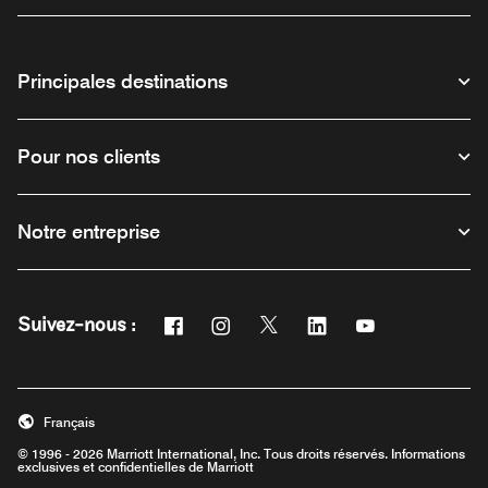
Principales destinations
Pour nos clients
Notre entreprise
Facebook
Instagram
Twitter
Linkedin
Youtube
Suivez-nous :
Ouvre une nouvelle fenêtre
Ouvre une nouvelle fenêtre
Ouvre une nouvelle fenêtre
Ouvre une nouvelle fe
Ouvre une nouve
Français
© 1996 - 2026 Marriott International, Inc. Tous droits réservés. Informations
exclusives et confidentielles de Marriott