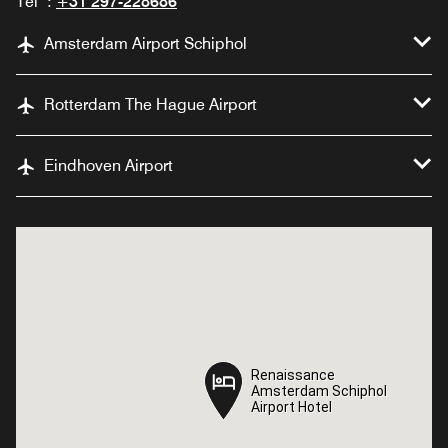
Tél :
+31 297-228686
Amsterdam Airport Schiphol
Rotterdam The Hague Airport
Eindhoven Airport
Renaissance
Renaissance
Amsterdam Schiphol
Amsterdam Schiphol
Airport Hotel
Airport Hotel