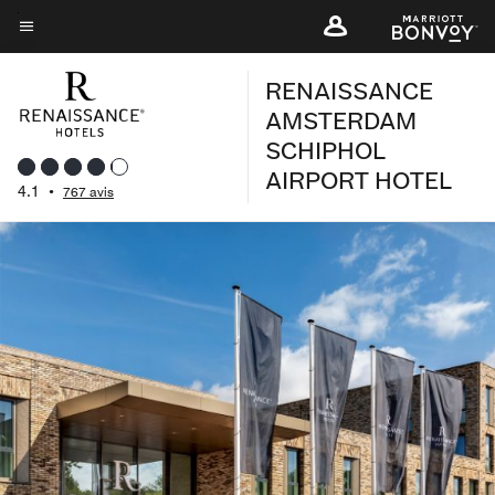
Skip
to
Texte du menu
main
RENAISSANCE
content
AMSTERDAM
SCHIPHOL
AIRPORT HOTEL
4.1
•
767 avis