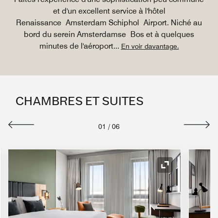
et d'un excellent service à l'hôtel
Renaissance Amsterdam Schiphol Airport. Niché au
bord du serein Amsterdamse Bos et à quelques
minutes de l'aéroport
...
En voir davantage.
CHAMBRES ET SUITES
01
/
06
e de développement
Icône de déve