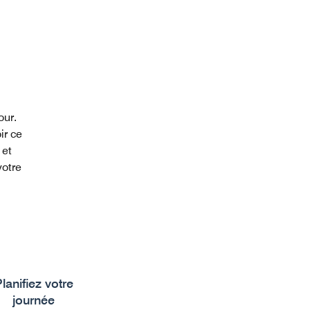
our.
ir ce
 et
votre
lanifiez votre
journée