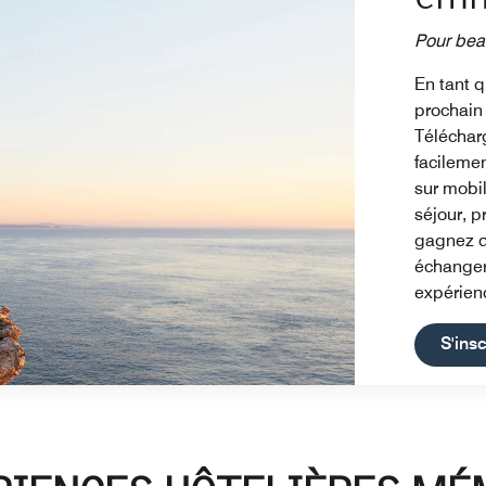
Pour bea
En tant 
prochain
Téléchar
facilemen
sur mobil
séjour, p
gagnez d
échanger 
expérien
S'ins