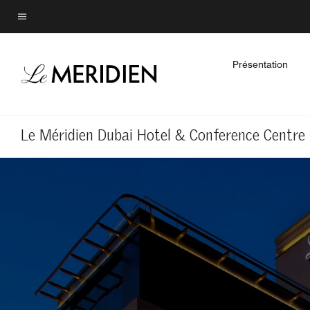
Skip
Skip
to
to
Texte du menu
main
main
content
content
Présentation
Le Méridien Dubai Hotel & Conference Centre