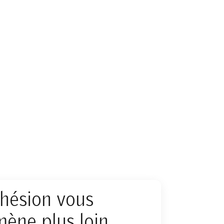
dhésion vous
ène plus loin.