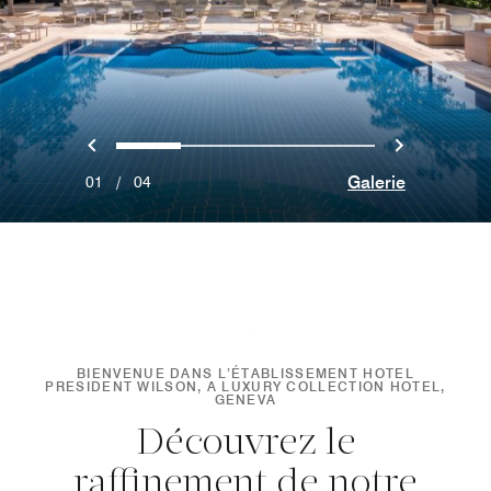
Précédent
Suivant
0
1
2
3
Galerie
01
/
04
BIENVENUE DANS L’ÉTABLISSEMENT HOTEL
PRESIDENT WILSON, A LUXURY COLLECTION HOTEL,
GENEVA
Découvrez le
raffinement de notre