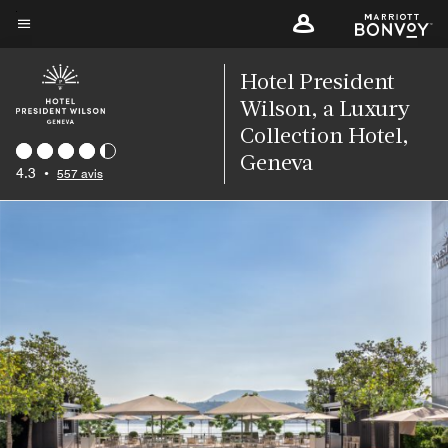
Skip
to
Texte du menu
main
Hotel President
content
Wilson, a Luxury
Collection Hotel,
Geneva
4.3
•
557 avis