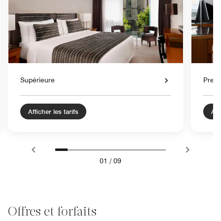
Supérieure
Prem
Afficher les tarifs
Aff
01
/
09
Offres et forfaits