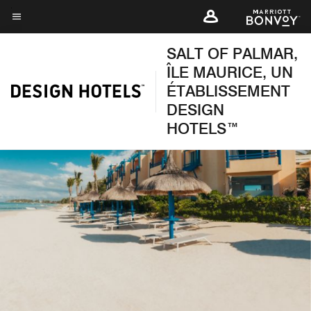
Skip
to
Texte du menu
main
SALT OF PALMAR,
content
ÎLE MAURICE, UN
ÉTABLISSEMENT
DESIGN
HOTELS™