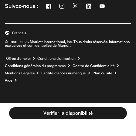
Facebook
Instagram
Twitter
Linkedin
Youtube
Suivez-nous :
Ouvre une nouvelle fenêtre
Ouvre une nouvelle fenêtre
Ouvre une nouvelle fenêtre
Ouvre une nouvelle fe
Ouvre une nouve
Français
© 1996 - 2026 Marriott International, Inc. Tous droits réservés. Informations
exclusives et confidentielles de Marriott
Ouvre une nouvelle fenêtre
Offres d'emploi
Conditions d'utilisation
Conditions générales du programme
Centre de Confidentialité
Mentions Légales
Facilité d’accès numérique
Plan du site
Aide
Vérifier la disponibilité