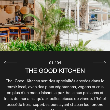
THE ROOFTOP BAR
Our rooftop bar overlooking the ocean is the perfect,
relaxed aperitivo spot. There’s a dreamy selection of
cocktails crafted by our bartenders who were inspired by
the mountains of the island.
Découvrir
01
/
04
THE GOOD KITCHEN
THE POOL BAR
TEK TEK
Chez Tek Tek, il s'agit de plats réconfortants revisités. Les
The Good Kitchen sert des spécialités ancrées dans le
L’endroit est idéal pour déguster les meilleures bières
terroir local, avec des plats végétariens, végans et crus
artisanales brassées sur l’île ou un cocktail inspiré des
recettes traditionnelles avec lesquelles nous avons
en plus d’un menu faisant la part belle aux poissons et
grandi, préparées avec ce qu'il y a de plus frais et de
lieux et des produits originaires du continent.
fruits de mer ainsi qu’aux belles pièces de viande. L’hôtel
meilleur à l'heure actuelle. Notre cuisine est une cuisine
possède trois superbes bars ayant chacun leur propre
mauricienne honnête avec une touche d'audace.
Découvrir