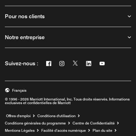
Pour nos clients
Notre entreprise
Facebook
Instagram
Twitter
Linkedin
Youtube
Suivez-nous :
Ouvre une nouvelle fenêtre
Ouvre une nouvelle fenêtre
Ouvre une nouvelle fenêtre
Ouvre une nouvelle fe
Ouvre une nouve
Français
© 1996 - 2026 Marriott International, Inc. Tous droits réservés. Informations
exclusives et confidentielles de Marriott
Ouvre une nouvelle fenêtre
Offres d'emploi
Conditions d'utilisation
Conditions générales du programme
Centre de Confidentialité
Mentions Légales
Facilité d’accès numérique
Plan du site