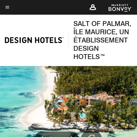
Skip
to
Texte du menu
main
SALT OF PALMAR,
content
ÎLE MAURICE, UN
ÉTABLISSEMENT
DESIGN
HOTELS™