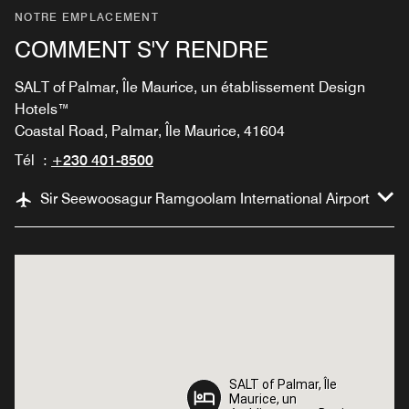
NOTRE EMPLACEMENT
COMMENT S'Y RENDRE
SALT of Palmar, Île Maurice, un établissement Design
Hotels™
Coastal Road, Palmar, Île Maurice, 41604
Tél :
+230 401-8500
Sir Seewoosagur Ramgoolam International Airport
SALT of Palmar, Île
SALT of Palmar, Île
Maurice, un
Maurice, un