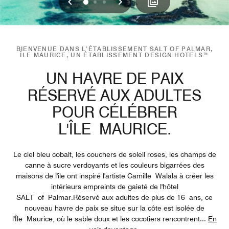
Précédent
Suivant
0
1
2
BIENVENUE DANS L’ÉTABLISSEMENT SALT OF PALMAR,
ÎLE MAURICE, UN ÉTABLISSEMENT DESIGN HOTELS™
UN HAVRE DE PAIX
RÉSERVÉ AUX ADULTES
POUR CÉLÉBRER
L'ÎLE MAURICE.
Le ciel bleu cobalt, les couchers de soleil roses, les champs de
canne à sucre verdoyants et les couleurs bigarrées des
maisons de l'île ont inspiré l'artiste Camille Walala à créer les
intérieurs empreints de gaieté de l'hôtel
SALT of Palmar.Réservé aux adultes de plus de 16 ans, ce
nouveau havre de paix se situe sur la côte est isolée de
l'Île Maurice, où le sable doux et les cocotiers rencontrent
...
En