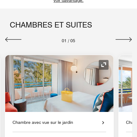
voir davantage.
CHAMBRES ET SUITES
01
/
05
e de développement
Icône de déve
Chambre avec vue sur le jardin
Chamb