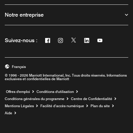
Notre entreprise
Facebook
Instagram
Twitter
Linkedin
Youtube
Suivez-nous :
Ouvre une nouvelle fenêtre
Ouvre une nouvelle fenêtre
Ouvre une nouvelle fenêtre
Ouvre une nouvelle fe
Ouvre une nouve
Français
© 1996 - 2026 Marriott International, Inc. Tous droits réservés. Informations
exclusives et confidentielles de Marriott
Ouvre une nouvelle fenêtre
Offres d'emploi
Conditions d'utilisation
Conditions générales du programme
Centre de Confidentialité
Mentions Légales
Facilité d’accès numérique
Plan du site
Aide