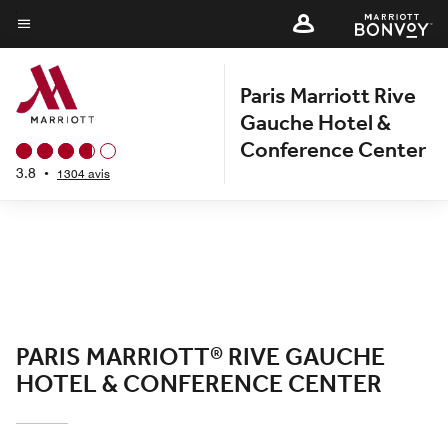
Skip
to
Texte du menu
main
Paris Marriott Rive
content
Gauche Hotel &
Conference Center
3.8
•
1304 avis
PARIS MARRIOTT® RIVE GAUCHE
HOTEL & CONFERENCE CENTER