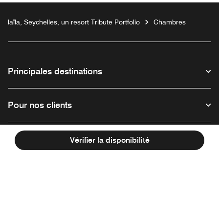
laïla, Seychelles, un resort Tribute Portfolio
Chambres
Principales destinations
Pour nos clients
Notre entreprise
Vérifier la disponibilité
Facebook
Instagram
Twitter
Linkedin
Youtube
Suivez-nous :
Ouvre une nouvelle fenêtre
Ouvre une nouvelle fenêtre
Ouvre une nouvelle fenêtre
Ouvre une nouvelle fe
Ouvre une nouve