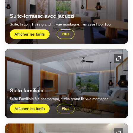
Suite-terrasse avec jacuzzi
Suite, In Loft: 1 très grand lit, vue montagne, Terrasse Roof Top
Plus
Afficher les tarifs
Icône 
Suite familiale
Suite Familiale à 1 chambre(s), 1 très grand lit, vue montagne
Plus
Afficher les tarifs