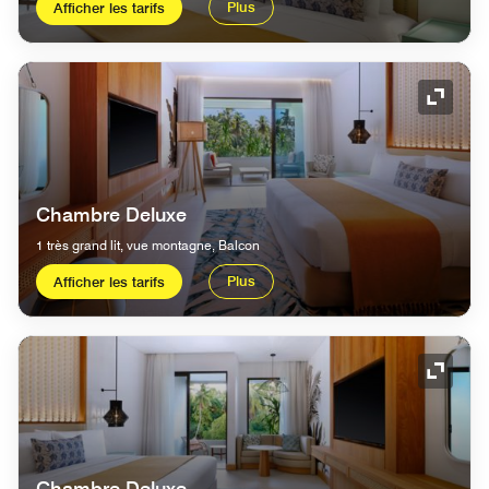
Plus
Afficher les tarifs
Icône 
Chambre Deluxe
1 très grand lit, vue montagne, Balcon
Plus
Afficher les tarifs
Icône 
Chambre Deluxe