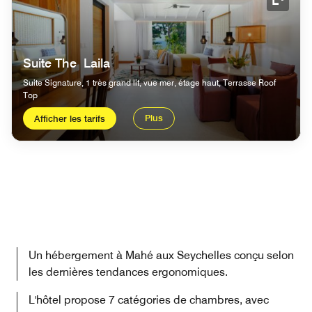
Icône 
Suite The Laila
Suite Signature, 1 très grand lit, vue mer, étage haut, Terrasse Roof
Top
Plus
Afficher les tarifs
Un hébergement à Mahé aux Seychelles conçu selon
les dernières tendances ergonomiques.
L'hôtel propose 7 catégories de chambres, avec