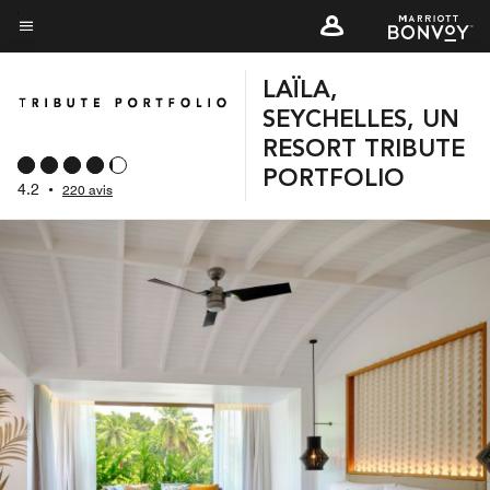
Skip
to
Texte du menu
main
LAÏLA,
content
SEYCHELLES, UN
RESORT TRIBUTE
PORTFOLIO
4.2
•
220 avis