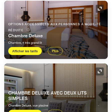
Icône 
OPTIONS ACCESSIBLES AUX PERSONNES À MOBILITÉ
RÉDUITE
Chambre Deluxe
Chambre, 1 très grand lit
Plus
Afficher les tarifs
Icône 
CHAMBRE DELUXE AVEC DEUX LITS
SIMPLES
Chambre Deluxe, vue piscine