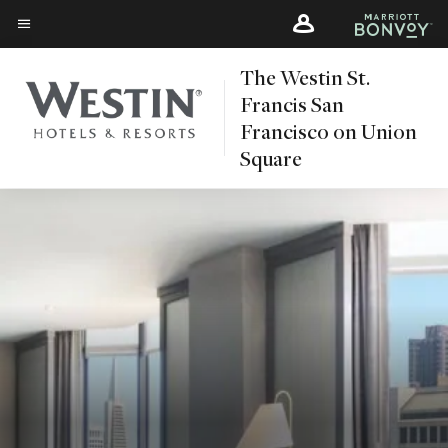
Skip
Skip
to
to
Texte du menu
main
main
The Westin St.
content
content
Francis San
Francisco on Union
Square