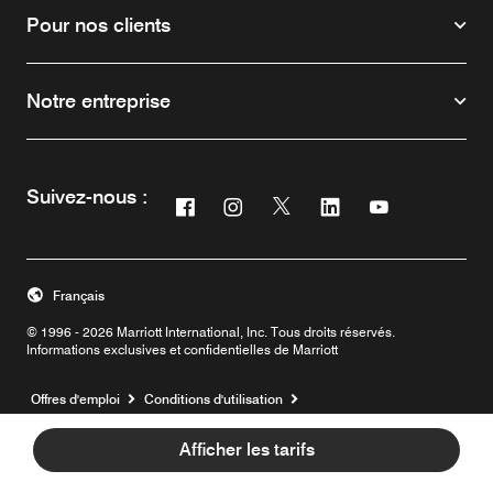
Pour nos clients
Notre entreprise
Suivez-nous :
Facebook
Instagram
Twitter
Linkedin
Youtube
Ouvre une nouvelle fenêtre
Ouvre une nouvelle fenêtre
Ouvre une nouvelle fenêtre
Ouvre une nouvelle f
Ouvre une nouv
Français
© 1996 - 2026 Marriott International, Inc. Tous droits réservés.
Informations exclusives et confidentielles de Marriott
Ouvre une nouvelle fenêtre
Offres d'emploi
Conditions d'utilisation
Conditions générales du programme
Centre de Confidentialité
Afficher les tarifs
Mentions Légales
Facilité d’accès numérique
Plan du site
Aide