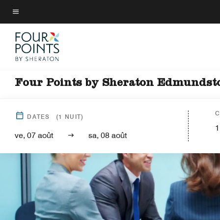
Skip
to
Texte du menu
main
content
Four Points by Sheraton Edmundsto
C
DATES
(
1
NUIT)
1
ve, 07 août
sa, 08 août