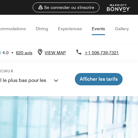
Se connecter ou s'inscrire
ommodations
Dining
Experiences
Events
Gallery
4.0
•
620 avis
VIEW MAP
+1 506-739-7321
ÉCIAUX
Afficher les tarifs
l le plus bas pour les