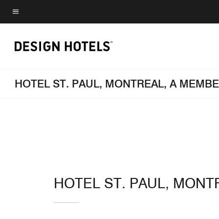
Skip
to
Texte du menu
main
content
HOTEL ST. PAUL, MONTREAL, A MEMB
HOTEL ST. PAUL, MONT