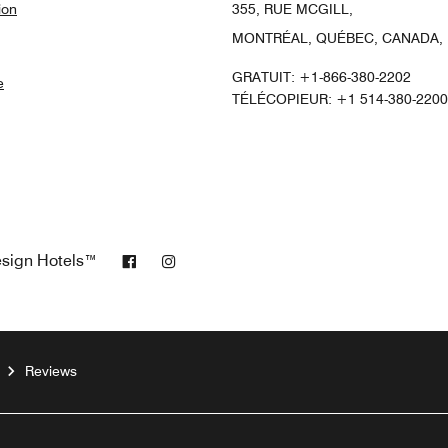
ion
355, RUE MCGILL,
MONTRÉAL, QUÉBEC, CANADA, 
GRATUIT:
+1-866-380-2202
e
TÉLÉCOPIEUR:
+1 514-380-2200
Facebook
Instagram
Design Hotels™
Reviews