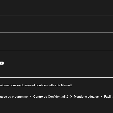
edin
Youtube
enêtre
velle fenêtre
une nouvelle fenêtre
Ouvre une nouvelle fenêtre
Informations exclusives et confidentielles de Marriott
érales du programme
Centre de Confidentialité
Mentions Légales
Facili