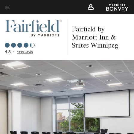
Skip
to
Texte du menu
main
Fairfield by
content
Marriott Inn &
Suites Winnipeg
4.3
•
1236 avis