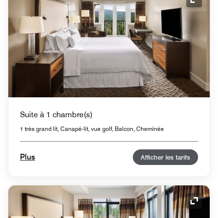
Icône 
Suite à 1 chambre(s)
1 très grand lit, Canapé-lit, vue golf, Balcon, Cheminée
Plus
Afficher les tarifs
Icône 