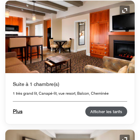
Icône 
Suite à 1 chambre(s)
1 très grand lit, Canapé-lit, vue resort, Balcon, Cheminée
Plus
Afficher les tarifs