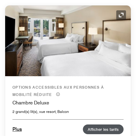
Icône 
OPTIONS ACCESSIBLES AUX PERSONNES À
MOBILITÉ RÉDUITE
Chambre Deluxe
2 grand(s) lit(s), vue resort, Balcon
Plus
Afficher les tarifs