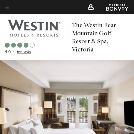
Skip
to
Texte du menu
main
The Westin Bear
content
Mountain Golf
Resort & Spa,
Victoria
4.0
•
895 avis