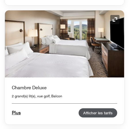
Icône 
Chambre Deluxe
2 grand(s) lit(s), vue golf, Balcon
Plus
Afficher les tarifs