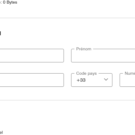
e: 0 Bytes
l
Prénom
Code pays
Numé
el