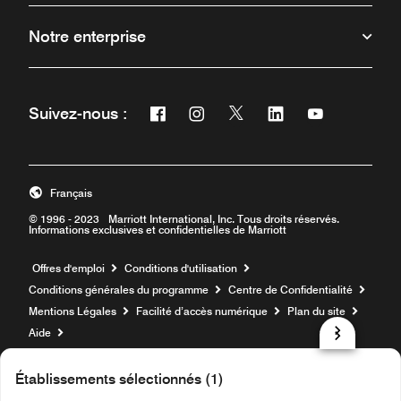
Notre enterprise
Facebook
Instagram
Twitter
Linkedin
Youtube
Suivez-nous :
Ouvre une nouvelle fenêtre
Ouvre une nouvelle fenêtre
Ouvre une nouvelle fenêt
Ouvre une nouvelle 
Ouvre une nou
Français
© 1996 - 2023 Marriott International, Inc. Tous droits réservés.
Informations exclusives et confidentielles de Marriott
Ouvre une nouvelle fenêtre
Offres d'emploi
Conditions d'utilisation
Conditions générales du programme
Centre de Confidentialité
Mentions Légales
Facilité d’accès numérique
Plan du site
Aide
prod31,5932A3AC-A902-5AF8-BAF0-77EB6F636FEB,NA
Établissements sélectionnés (1)