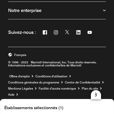
Notre enterprise
Facebook
Instagram
Twitter
Linkedin
Youtube
Suivez-nous :
Ouvre une nouvelle fenêtre
Ouvre une nouvelle fenêtre
Ouvre une nouvelle fenêt
Ouvre une nouvelle 
Ouvre une nou
Français
© 1996 - 2023 Marriott International, Inc. Tous droits réservés.
Informations exclusives et confidentielles de Marriott
Ouvre une nouvelle fenêtre
Offres d'emploi
Conditions d'utilisation
Conditions générales du programme
Centre de Confidentialité
Mentions Légales
Facilité d’accès numérique
Plan du site
Aide
prod31,F1831E34-6718-59DD-9A69-3298FEA5B3E3,NA
Établissements sélectionnés (1)