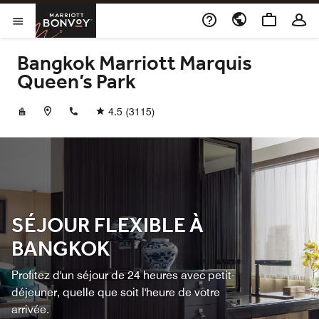
Skip to Content
Marriott Bonvoy
Ouvrir le menu
Bangkok Marriott Marquis
Queen’s Park
+6620595555
4.5
(3115)
SÉJOUR FLEXIBLE À
BANGKOK
Profitez d'un séjour de 24 heures avec petit-
déjeuner, quelle que soit l'heure de votre
arrivée.