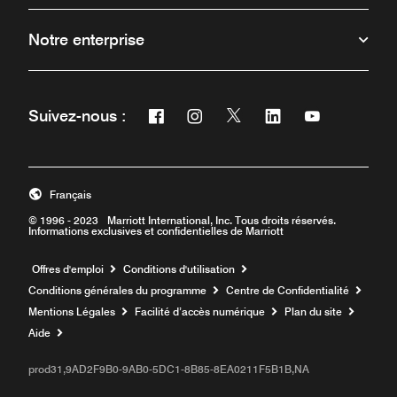
Notre enterprise
Facebook
Instagram
Twitter
Linkedin
Youtube
Suivez-nous :
Ouvre une nouvelle fenêtre
Ouvre une nouvelle fenêtre
Ouvre une nouvelle fenêt
Ouvre une nouvelle 
Ouvre une nou
Français
© 1996 - 2023 Marriott International, Inc. Tous droits réservés.
Informations exclusives et confidentielles de Marriott
Ouvre une nouvelle fenêtre
Offres d'emploi
Conditions d'utilisation
Conditions générales du programme
Centre de Confidentialité
Mentions Légales
Facilité d’accès numérique
Plan du site
Aide
prod31,9AD2F9B0-9AB0-5DC1-8B85-8EA0211F5B1B,NA