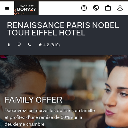
Skip to Content
Marriott Bonvoy
Ouvrir le menu
RENAISSANCE PARIS NOBEL
TOUR EIFFEL HOTEL
+33144056666
4.2
(819)
FAMILY OFFER
Découvrez les merveilles de Paris en famille
et profitez d’une remise de 50% sur la
deuxième chambre