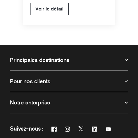
Voir le détail
Principales destinations
Pour nos clients
Notre enterprise
Facebook
Instagram
Twitter
Linkedin
Youtube
Suivez-nous :
Ouvre une nouvelle fenêtre
Ouvre une nouvelle fenêtre
Ouvre une nouvelle fenêtr
Ouvre une nouvelle 
Ouvre une nou